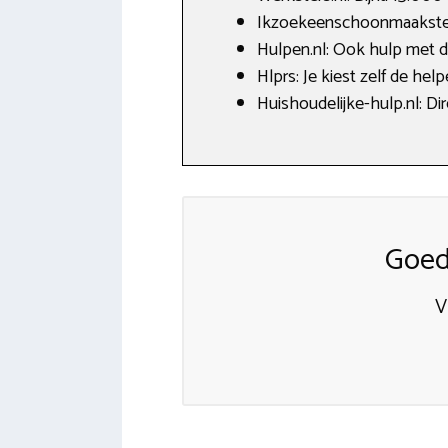
Ikzoekeenschoonmaakster.
Hulpen.nl: Ook hulp met de
Hlprs: Je kiest zelf de hel
Huishoudelijke-hulp.nl: Di
Goed
V