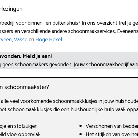
 Hezingen
bedrijf voor binnen- en buitenshuis? In ons overzicht tref je
nwassers en verschillende andere schoonmaakservices. Eveneen
rveen
,
Vasse
en
Hoge Hexel
.
evonden. Meld je aan!
og geen schoonmakers gevonden. Jouw schoonmaakbedrijf aa
en schoonmaakster?
ij alle veel voorkomende schoonmaakklusjes in jouw huishouden
t schoonmaakklusjes die een huishoudelijke hulp vaak oppa
je en stofzuigen.
Verschonen van bedde
ld vloeroppervlak.
Het strijken van overh