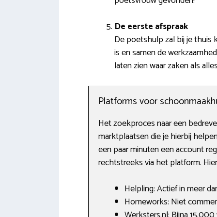
poetsvrouw gevonden!
De eerste afspraak
De poetshulp zal bij je thui
is en samen de werkzaamheden 
laten zien waar zaken als all
Platforms voor schoonmaakh
Het zoekproces naar een bedreven
marktplaatsen die je hierbij hel
een paar minuten een account regi
rechtstreeks via het platform. Hier
Helpling: Actief in meer d
Homeworks: Niet commerci
Werksters.nl: Bijna 15.000