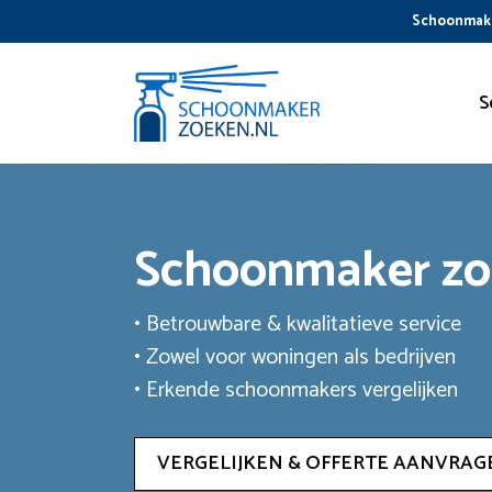
Ga
Schoonmake
naar
de
inhoud
S
Schoonmaker z
• Betrouwbare & kwalitatieve service
• Zowel voor woningen als bedrijven
• Erkende schoonmakers vergelijken
VERGELIJKEN & OFFERTE AANVRAG