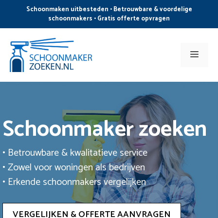
Ga
Schoonmaken uitbesteden • Betrouwbare & voordelige
naar
schoonmakers • Gratis offerte opvragen
de
inhoud
Men
Schoonmaker zoeken
• Betrouwbare & kwalitatieve service
• Zowel voor woningen als bedrijven
• Erkende schoonmakers vergelijken
VERGELIJKEN & OFFERTE AANVRAGEN