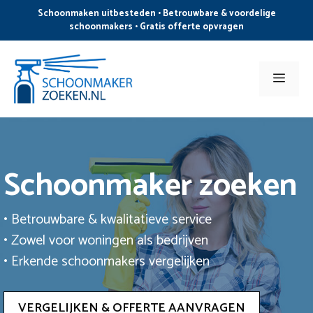
Ga
Schoonmaken uitbesteden • Betrouwbare & voordelige
naar
schoonmakers • Gratis offerte opvragen
de
inhoud
Men
Schoonmaker zoeken
• Betrouwbare & kwalitatieve service
• Zowel voor woningen als bedrijven
• Erkende schoonmakers vergelijken
VERGELIJKEN & OFFERTE AANVRAGEN