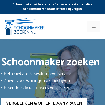
Ga
Schoonmaken uitbesteden • Betrouwbare & voordelige
naar
schoonmakers • Gratis offerte opvragen
de
inhoud
Men
Schoonmaker zoeken
• Betrouwbare & kwalitatieve service
• Zowel voor woningen als bedrijven
• Erkende schoonmakers vergelijken
VERGELIJKEN & OFFERTE AANVRAGEN