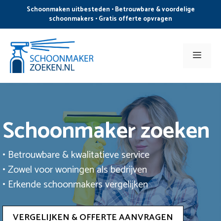
Ga
Schoonmaken uitbesteden • Betrouwbare & voordelige
naar
schoonmakers • Gratis offerte opvragen
de
inhoud
Men
Schoonmaker zoeken
• Betrouwbare & kwalitatieve service
• Zowel voor woningen als bedrijven
• Erkende schoonmakers vergelijken
VERGELIJKEN & OFFERTE AANVRAGEN