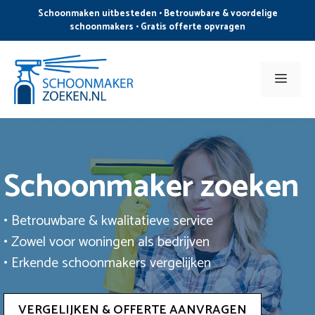
Ga
Schoonmaken uitbesteden • Betrouwbare & voordelige
naar
schoonmakers • Gratis offerte opvragen
de
inhoud
Men
Schoonmaker zoeken
• Betrouwbare & kwalitatieve service
• Zowel voor woningen als bedrijven
• Erkende schoonmakers vergelijken
VERGELIJKEN & OFFERTE AANVRAGEN