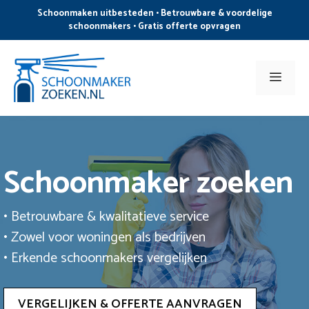
Ga
Schoonmaken uitbesteden • Betrouwbare & voordelige
naar
schoonmakers • Gratis offerte opvragen
de
inhoud
Men
Schoonmaker zoeken
• Betrouwbare & kwalitatieve service
• Zowel voor woningen als bedrijven
• Erkende schoonmakers vergelijken
VERGELIJKEN & OFFERTE AANVRAGEN