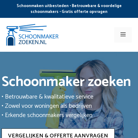
Ga
Schoonmaken uitbesteden • Betrouwbare & voordelige
naar
schoonmakers • Gratis offerte opvragen
de
inhoud
Men
Schoonmaker zoeken
• Betrouwbare & kwalitatieve service
• Zowel voor woningen als bedrijven
• Erkende schoonmakers vergelijken
VERGELIJKEN & OFFERTE AANVRAGEN